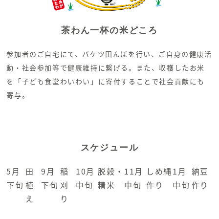
茶わん一杯の米どころ
参加者のご自宅にて、バケツ田んぼを行い、ご自身の健康活
動・社会参加等で健康維持に繋げる。また、収穫したお米
を「子ども食堂わいわい」に寄付することで社会貢献にも
寄与。
スケジュール
5月
田
9月
稲
10月
脱穀・
11月
しめ縄
1月
納豆
下旬
植
下旬
刈
中旬
精米
中旬
作り
中旬
作り
え
り