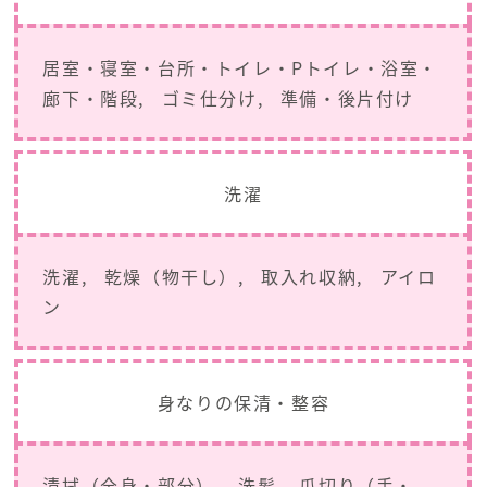
居室・寝室・台所・トイレ・Pトイレ・浴室・
廊下・階段
ゴミ仕分け
準備・後片付け
洗濯
洗濯
乾燥（物干し）
取入れ収納
アイロ
ン
身なりの保清・整容
清拭（全身・部分）
洗髪
爪切り（手・